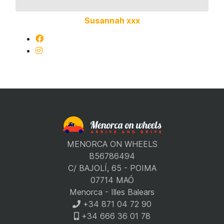
Susannah xxx
MENORCA ON WHEELS
B56786494
C/ BAJOLÍ, 65 - POIMA
07714 MAÓ
Menorca - Illes Balears
+34 871 04 72 90
+34 666 36 01 78