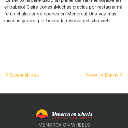
¡Lamento haberle dado un primer día tan memorable en
el trabajo! Claire Jones ¡Muchas gracias por restaurar mi
fe en el alquiler de coches en Menorca! Una vez más,
muchas gracias por honrar la reserva del sitio web
Navegación de artículos
Susannah xxx
Noemí y Danny
MENORCA ON WHEELS