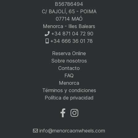
B56786494
C/ BAJOLÍ, 65 - POIMA
07714 MAÓ
Menorca - Illes Balears
+34 871 04 72 90
+34 666 36 01 78
Reserva Online
Sobre nosotros
Contacto
FAQ
Menorca
Términos y condiciones
Política de privacidad
info@menorcaonwheels.com